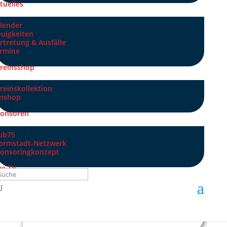
tuelles
lender
SPONSOREN & PARTNER
uigkeiten
rtretung & Ausfälle
rmine
reinsshop
reinskollektion
nshop
onsoren
ub75
ormstadt-Netzwerk
onsoringkonzept
ve TV