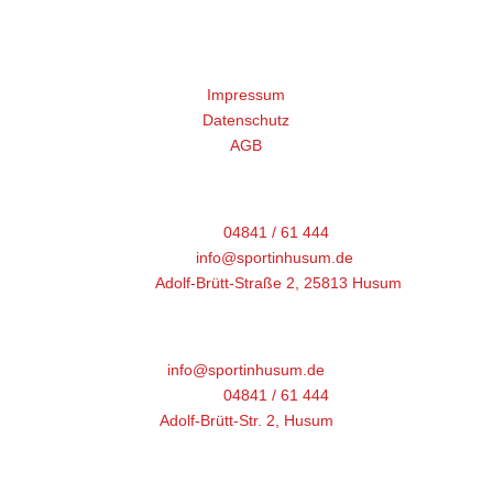
Rechtliches
Impressum
Datenschutz
AGB
HSV Geschäftsstelle
Telefon:
04841 / 61 444
E- Mail:
info@sportinhusum.de
Adresse:
Adolf-Brütt-Straße 2, 25813 Husum
HSV Geschäftsstelle
info@sportinhusum.de
Telefon:
04841 / 61 444
Adolf-Brütt-Str. 2, Husum
Servicezeiten