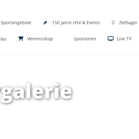
Sportangebote
150 Jahre HSV & Events
Zeltlager
lles
Vereinsshop
Sponsoren
Live TV
rgalerie