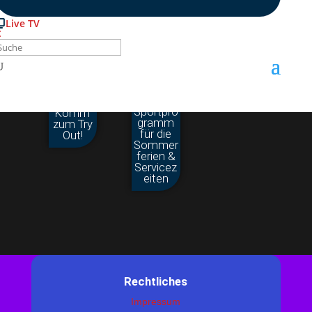
Live TV
Jiu-Jitsu
muss
neu
Cheerlea
aufgestel
ding
lt
beim
werden!
Das
HSV –
Sportpro
Komm‘
gramm
zum Try
für die
Out!
Sommer
ferien &
Servicez
eiten
Rechtliches
Impressum