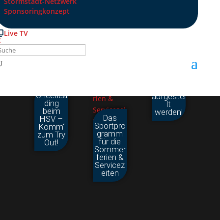
Stormstadt-Netzwerk
Sponsoringkonzept
Live TV
Jiu-Jitsu
muss
neu
Cheerlea
aufgestel
ding
lt
beim
werden!
Das
HSV –
Sportpro
Komm‘
gramm
zum Try
für die
Out!
Sommer
ferien &
Servicez
eiten